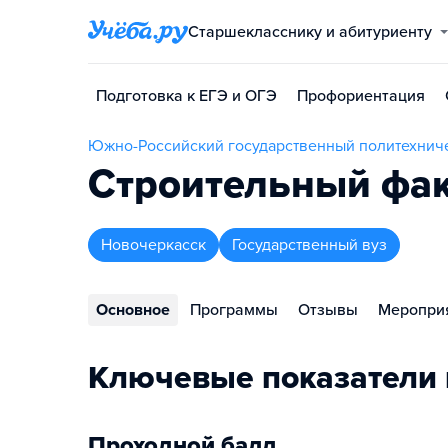
Старшекласснику и абитуриенту
Подготовка к ЕГЭ и ОГЭ
Профориентация
Южно-Российский государственный политехниче
Строительный фа
Новочеркасск
Государственный вуз
Основное
Программы
Отзывы
Меропри
Ключевые показатели 
Проходной балл