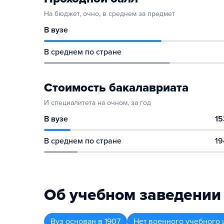
На бюджет, очно, в среднем за предмет
В вузе
В среднем по стране
Стоимость бакалавриата
И специалитета на очном, за год
В вузе
15
В среднем по стране
19
Об учебном заведении
Вуз
основан в
1907
Нет военного учебного 