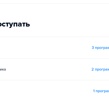
оступать
3 прогр
ика
2 прогр
1 прогр