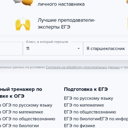
личного наставника
Лучшие преподаватели-
эксперты ЕГЭ
Класс, в который перешли
11
Я старшеклассник
нальных данных на условиях
Согласия на обработку персональных данных
и пр
тный тренажер по
Подготовка к ЕГЭ
вке к ОГЭ
ЕГЭ по русскому языку
р
ОГЭ по русскому языку
ЕГЭ по математике
р
ОГЭ по математике
ЕГЭ по обществознанию
р
ОГЭ по обществознанию
ЕГЭ по биологии
ЕГЭ по инфо
р
ОГЭ по биологии
ЕГЭ по физике