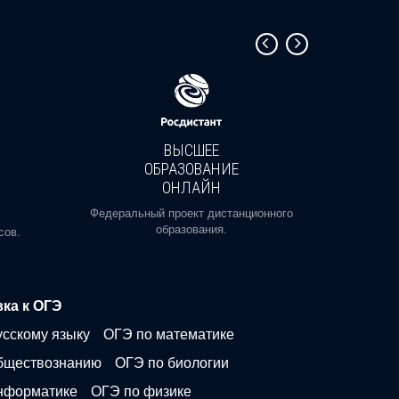
ВЫСШЕЕ
ОБРАЗОВАНИЕ
ОНЛАЙН
Пройди
профе
Федеральный проект дистанционного
образования.
сов.
ка к ОГЭ
усскому языку
ОГЭ по математике
бществознанию
ОГЭ по биологии
нформатике
ОГЭ по физике