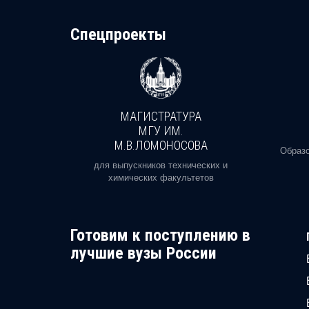
Cпецпроекты
МАГИСТРАТУРА
И
МГУ ИМ.
М.В.ЛОМОНОСОВА
, реальное
Образо
орая есть
для выпускников технических и
химических факультетов
Готовим к поступлению в
лучшие вузы России