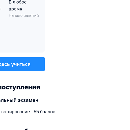
В любое
я
время
Начало занятий
десь учиться
поступления
альный экзамен
 тестирование - 55 баллов