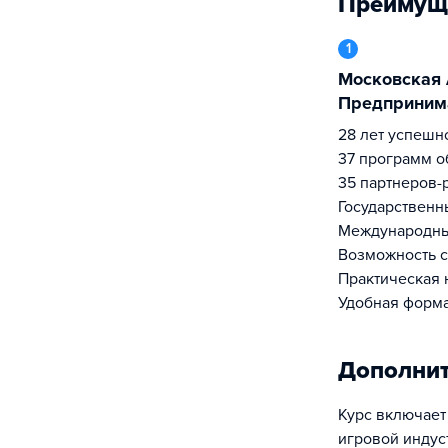
Преимущ
1
Московская Академия
Предпринима
28 лет успеш
37 программ о
35 партнеров-
Государственн
Международны
Возможность с
Практическая 
Удобная форм
Дополни
Курс включает
игровой индус