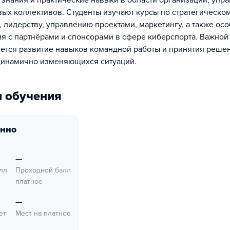
 знания и практические навыки в области организации, упр
вых коллективов. Студенты изучают курсы по стратегическо
 лидерству, управлению проектами, маркетингу, а также ос
я с партнёрами и спонсорами в сфере киберспорта. Важной
ется развитие навыков командной работы и принятия реше
динамично изменяющихся ситуаций.
 обучения
онно
—
лл
Проходной балл
платное
—
ет
Мест на платное