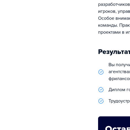
разработчиков
игроков, упра
Особое вниман
команды. Прак
проектами в и
Результа
Вы получ
агентства
фрилансом
Диплом г
Трудоустр
Остав