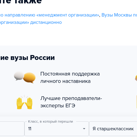
те также
по направлению «менеджмент организации»
,
Вузы Москвы п
рганизации» дистанционно
ие вузы России
Постоянная поддержка
личного наставника
Лучшие преподаватели-
эксперты ЕГЭ
Класс, в который перешли
11
Я старшеклассник