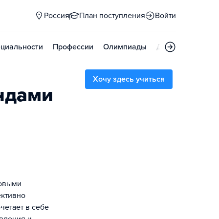
Россия
План поступления
Войти
циальности
Профессии
Олимпиады
Дни открытых д
Хочу здесь учиться
ндами
ровыми
ективно
четает в себе