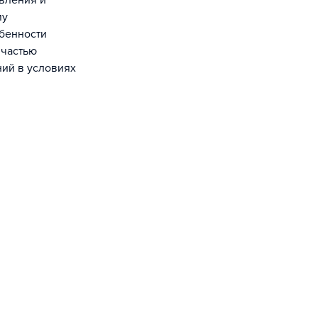
авления и
му
обенности
 частью
ний в условиях