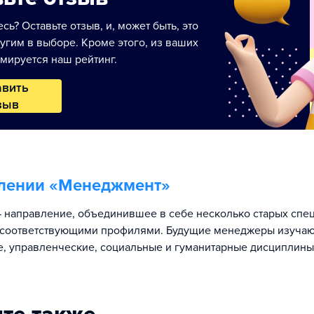
сь? Оставьте отзыв, и, может быть, это
угим в выборе. Кроме этого, из ваших
мируется наш рейтинг.
авить
зыв
лении «
Менеджмент
»
направление, объединившее в себе несколько старых спец
 соответствующими профилями. Будущие менеджеры изучаю
, управленческие, социальные и гуманитарные дисциплины