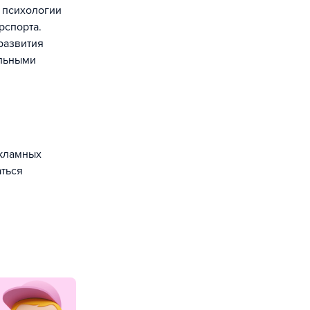
з психологии
рспорта.
развития
альными
екламных
аться