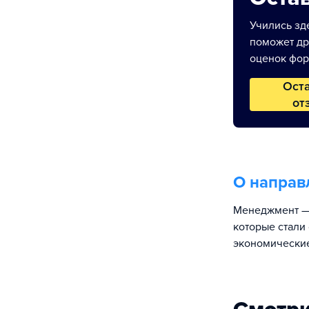
Учились зде
поможет др
оценок фор
Ост
от
О направ
Менеджмент — 
которые стали
экономические