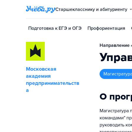
Старшекласснику и абитуриенту
Подготовка к ЕГЭ и ОГЭ
Профориентация
Направление 
Упра
Московская
магистратур
академия
предпринимательств
а
О про
Магистратура 
командами" пр
руководить ко