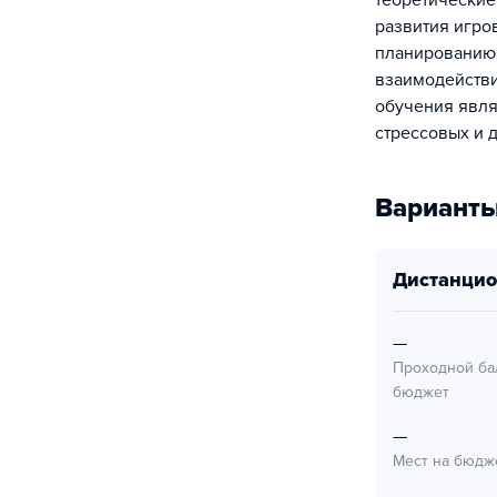
теоретические
развития игро
планированию,
взаимодействи
обучения явля
стрессовых и 
Варианты
дистанци
—
Проходной ба
бюджет
—
Мест на бюдж